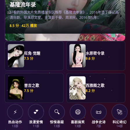
基隆流年录
好看的外国大片免费播放专区推荐《基隆流年录》，2016年垦丁传记高
清台剧，导演郑文堂，主演彭于晏、周渝民，2016年5月…
8.5
分 ·
42万
播放
旺角·觉醒
水原密令录
7.5
分
9.6
分
普吉之歌
西雅图之歌
7.5
分
8.2
分
⚡
💕
🔍
😄
📜
🚀
热血动作
浪漫爱情
惊悚悬疑
喜剧搞笑
战争史诗
科幻奇幻
13
部
11
部
13
部
13
部
7
部
14
部