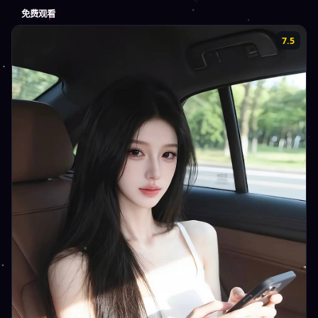
免费观看
7.5