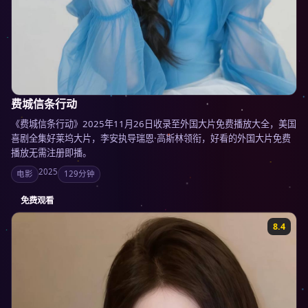
费城信条行动
《费城信条行动》2025年11月26日收录至外国大片免费播放大全，美国
喜剧全集好莱坞大片，李安执导瑞恩·高斯林领衔，好看的外国大片免费
播放无需注册即播。
2025
电影
129分钟
免费观看
8.4