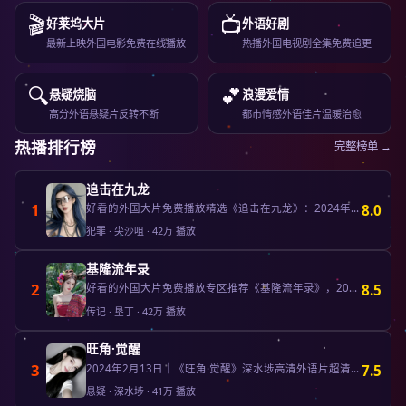
🎬
📺
好莱坞大片
外语好剧
最新上映外国电影免费在线播放
热播外国电视剧全集免费追更
🔍
💕
悬疑烧脑
浪漫爱情
高分外语悬疑片反转不断
都市情感外语佳片温暖治愈
热播排行榜
完整榜单 →
追击在九龙
1
好看的外国大片免费播放精选《追击在九龙》：2024年尖沙咀犯罪高清外语片，导演叶伟信，主演郭富城、谢霆锋，2024年9月27日上线，外国大片免费…
8.0
犯罪
·
尖沙咀
·
42万
播放
基隆流年录
2
好看的外国大片免费播放专区推荐《基隆流年录》，2016年垦丁传记高清台剧，导演郑文堂，主演彭于晏、周渝民，2016年5月7日超清收录至外国大片免…
8.5
传记
·
垦丁
·
42万
播放
旺角·觉醒
3
2024年2月13日｜《旺角·觉醒》深水埗高清外语片超清上线。叶伟信以悬疑手法叙事，郭富城、梅艳芳演技在线，好看的外国大片免费播放即开即播。
7.5
悬疑
·
深水埗
·
41万
播放